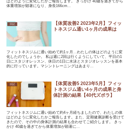
はどのように変化したかご報告します。 きっかけ 40歳を過ぎてから
体重増加が顕著になり、身長166cm...
【体質改善2 2023年2月】フィッ
日記
トネスジム通い1ヶ月の成果は
フィットネスジムに通い始めて約1ヶ月…わたしの体はどのように変
化したのでしょうか。 私は週に2回は行くようにしていて、平日の1
日にスタジオレッスン、休日の1日に水泳とスタジオレッスンを基本
的に行っています。マシントレーニングはあまり...
【体質改善5 2023年5月】フィッ
日記
トネスジム通い4ヶ月の成果と身
体計測の結果【40代ズボラ】
フィットネスジムに通い始めて約4ヶ月経ちましたので、わたしの体
はどのように変化したかご報告します。また、定期健康診断を受けて
きたので、その中の身体計測の結果も合わせてご紹介します。 きっ
かけ 40歳を過ぎてから体重増加が顕著に...