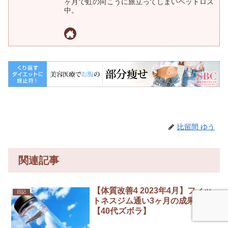
ヶ月で虹の向こうに旅立ってしまいペットロス
中。
比留間 ゆう
関連記事
【体質改善4 2023年4月】フィッ
日記
トネスジム通い3ヶ月の成果は
【40代ズボラ】