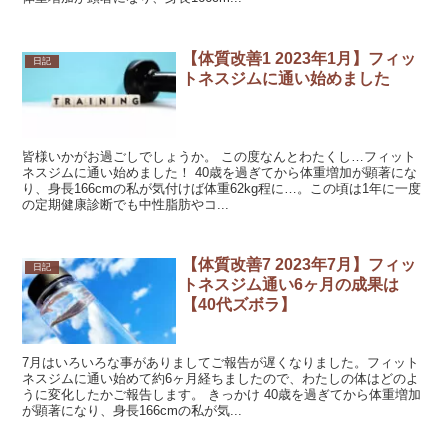
【体質改善1 2023年1月】フィッ
日記
トネスジムに通い始めました
皆様いかがお過ごしでしょうか。 この度なんとわたくし…フィット
ネスジムに通い始めました！ 40歳を過ぎてから体重増加が顕著にな
り、身長166cmの私が気付けば体重62kg程に…。この頃は1年に一度
の定期健康診断でも中性脂肪やコ...
【体質改善7 2023年7月】フィッ
日記
トネスジム通い6ヶ月の成果は
【40代ズボラ】
7月はいろいろな事がありましてご報告が遅くなりました。フィット
ネスジムに通い始めて約6ヶ月経ちましたので、わたしの体はどのよ
うに変化したかご報告します。 きっかけ 40歳を過ぎてから体重増加
が顕著になり、身長166cmの私が気...